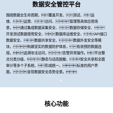
数据安全管控平台
围绕数据全生命周期，覆盖开发、测试、运
维、运营、访问、管理等具体应用场
景，通过集成数据采集安全、数据存储安全、
开发测试数据使用安全、数据库运维安全、API接口
数据安全、数据共享安全、数据外发安全等模
块，构建坚实的数据防护体系，有效预防数据违
规，追溯非法访问，告警异常操作。平台整
合分类分级、静态与动态脱敏、安全共享和全面
审计等多个子系统，形成统一、标准的用户界
面，呈现数据安全态势全景。
核心功能