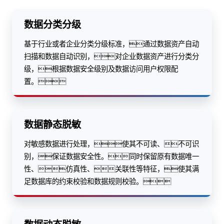
数据分类分级
基于行业或者企业分类分级标准，通过数据资产自动
扫描和数据自动识别，对企业数据资产进行分类分
级，根据数据安全级别及数据访问用户权限配
置。
数据静态脱敏
对敏感数据进行处理，使其不可读、不可识
别，保证数据安全性。同时保留原有数据唯一
性、仿真性、关联性等特征，使其满
足数据库的约束校验和数据规则校验。