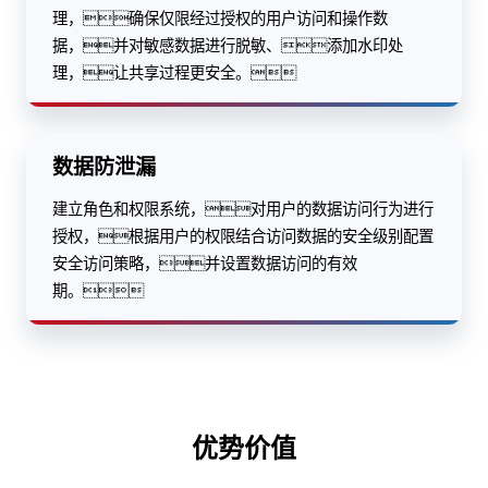
理，确保仅限经过授权的用户访问和操作数
据，并对敏感数据进行脱敏、添加水印处
理，让共享过程更安全。
数据防泄漏
建立角色和权限系统，对用户的数据访问行为进行
授权，根据用户的权限结合访问数据的安全级别配置
安全访问策略，并设置数据访问的有效
期。
优势价值