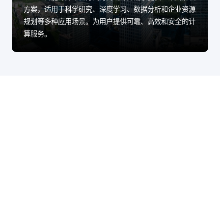
方案，适用于科学研究、深度学习、数据分析和企业资源
规划等多种应用场景。为用户提供可靠、高效和安全的计
算服务。
股票代码：000034.SZ
6163银河线路检测中
6163银河线路检测中
6163银河线路检测中
心控股
心信息
心问学
6163银河线路检测中
6163银河线路检测中
6163银河线路检测中
心鲲泰
心云科
心商桥