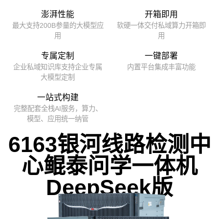
澎湃性能
开箱即用
最大支持200B参量的大模型应
软硬一体交付私域算力开箱即
用
用
专属定制
一键部署
企业私域知识库支持企业专属
内置平台集成丰富功能
大模型定制
一站式构建
完整配套全栈AI服务，算力、
模型、应用统一纳管
6163银河线路检测中
心鲲泰问学一体机
DeepSeek版