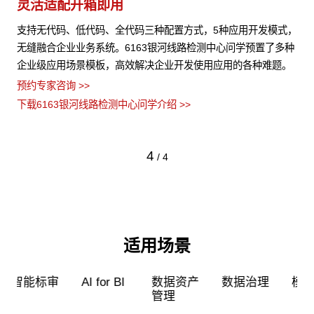
灵活适配开箱即用
模
等结
支持无代码、低代码、全代码三种配置方式，5种应用开发模式，
6
理控
无缝融合企业业务系统。6163银河线路检测中心问学预置了多种
G
企业级应用场景模板，高效解决企业开发使用应用的各种难题。
据
率
预约专家咨询 >>
预约
下载6163银河线路检测中心问学介绍 >>
下载
4
/
4
适用场景
超级员工
智能标审
AI for BI
数据资产
管理