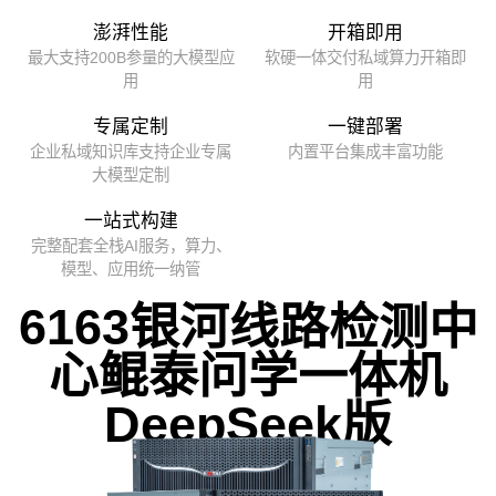
澎湃性能
开箱即用
最大支持200B参量的大模型应
软硬一体交付私域算力开箱即
用
用
专属定制
一键部署
企业私域知识库支持企业专属
内置平台集成丰富功能
大模型定制
一站式构建
完整配套全栈AI服务，算力、
模型、应用统一纳管
6163银河线路检测中
心鲲泰问学一体机
DeepSeek版