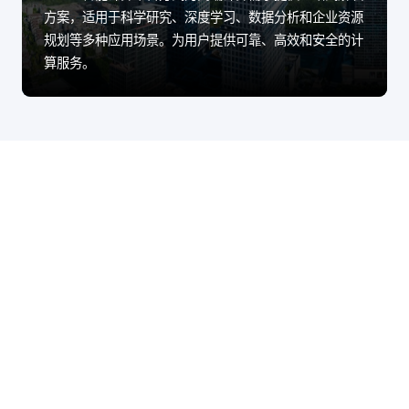
方案，适用于科学研究、深度学习、数据分析和企业资源
规划等多种应用场景。为用户提供可靠、高效和安全的计
算服务。
股票代码：000034.SZ
6163银河线路检测中
6163银河线路检测中
6163银河线路检测中
心控股
心信息
心问学
6163银河线路检测中
6163银河线路检测中
6163银河线路检测中
心鲲泰
心云科
心商桥