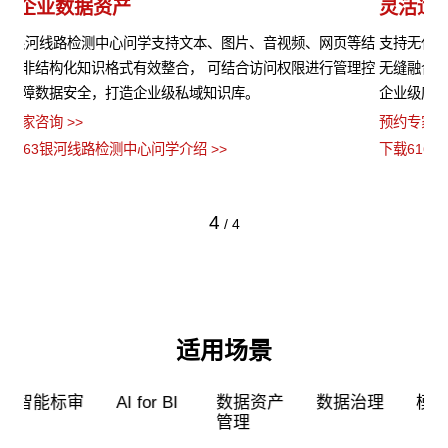
灵活适配开箱即用
模
等结
支持无代码、低代码、全代码三种配置方式，5种应用开发模式，
6
理控
无缝融合企业业务系统。6163银河线路检测中心问学预置了多种
G
企业级应用场景模板，高效解决企业开发使用应用的各种难题。
据
率
预约专家咨询 >>
预约
下载6163银河线路检测中心问学介绍 >>
下载
4
/
4
适用场景
超级员工
智能标审
AI for BI
数据资产
管理