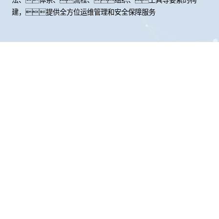
建，提供全方位运维管理和安全保障服务
股票代码：000034.SZ
6163银河线路检测中
6163银河线路检测中
6163银河线路检测中
心控股
心信息
心问学
6163银河线路检测中
6163银河线路检测中
6163银河线路检测中
心鲲泰
心云科
心商桥
山石网科
高科数聚
GoPomelo
联系我们
隐私政策
法律声明