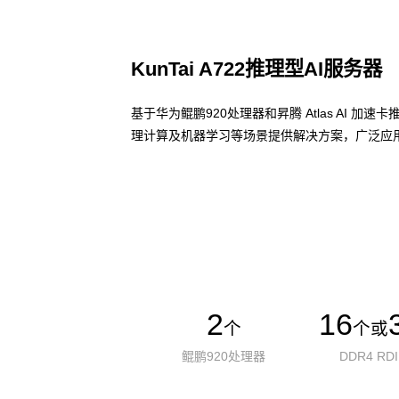
KunTai A722推理型AI服务器
基于华为鲲鹏920处理器和昇腾 Atlas AI 
理计算及机器学习等场景提供解决方案，广泛应用
了解更多AI算力服务器
2
16
个
个或
鲲鹏920处理器
DDR4 RD