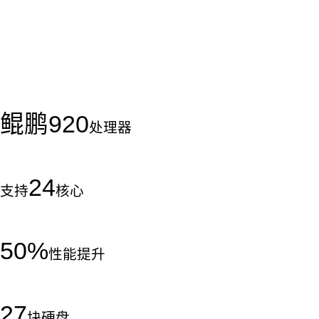
鲲鹏
920
处理器
24
支持
核心
50
%
性能提升
27
块硬盘