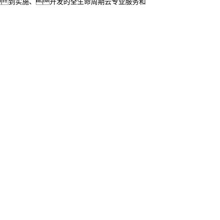
到实施、开发的全生命周期云专业服务和
亚马逊云科
中国区首家VAP
APN高级咨询合作
Migration Compe
Devops Compet
2022年度APN
拓新增长合作伙伴
2023 大中华区