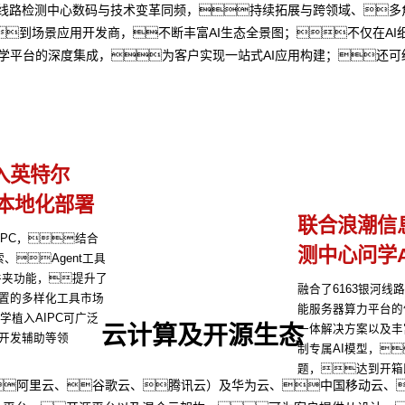
银河线路检测中心数码与技术变革同频，持续拓展与跨领域、
到场景应用开发商，不断丰富AI生态全景图；不仅在AI
问学平台的深度集成，为客户实现一站式AI应用构建；还
入英特尔
的本地化部署
联合浪潮信
IPC，结合
测中心问学
、Agent工具
件夹功能，提升了
融合了6163银河
置的多样化工具市场
能服务器算力平台的
学植入AIPC可广泛
云计算及开源生态
一体解决方案以及丰
开发辅助等领
制专属AI模型，
题，达到开箱
、阿里云、谷歌云、腾讯云）及华为云、中国移动云