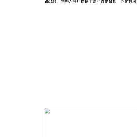
品矩阵，为客户提供丰富产品组合和一体化解决
制造业装配产
印解决方案