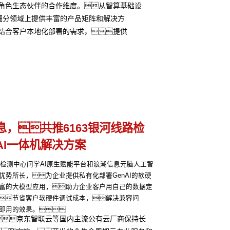
多角色生态伙伴的合作维度。从智算基础设
细分领域上提供丰富的产品矩阵和解决方
可结合客户本地化部署的需求，提供
息，共推6163银河线路检
AI一体机解决方案
线路检测中心问学AI原生赋能平台和浪潮信息元脑人工智
优势所长，为企业提供私有化部署GenAI的软硬
富的大模型应用，助力企业客户用自己的数据定
节省客户软硬件调试成本，解决兼容问
即用的效果。
、京东智联云等国内主流公有云厂商保持长