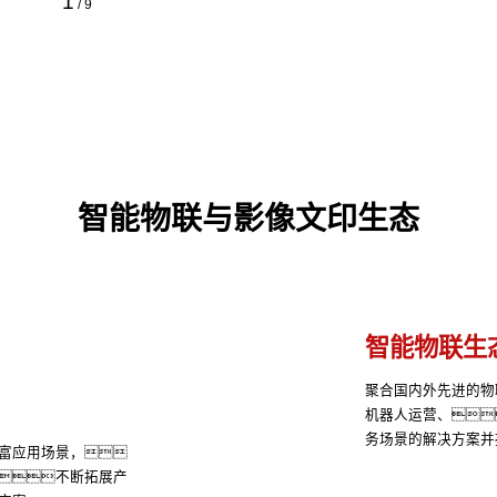
1
/
9
智能物联与影像文印生态
智能物联生
聚合国内外先进的物
机器人运营、
务场景的解决方案并
富应用场景，
不断拓展产