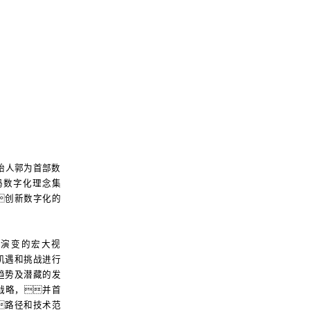
始人郭为首部数
码数字化理念集
创新数字化的
技演变的宏大视
机遇和挑战进行
趋势及潜藏的发
战略，并首
路径和技术范