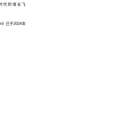
时代的增长飞
ion》已于2024年
版