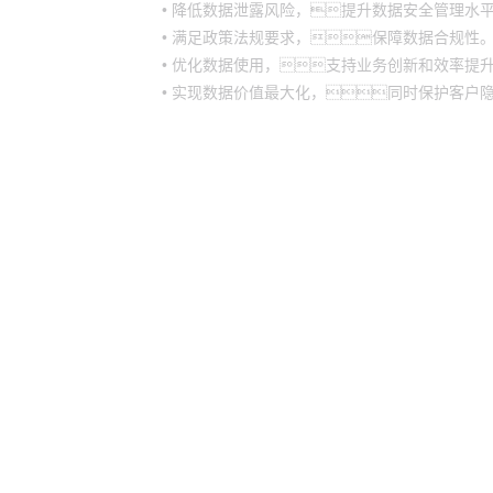
• 降低数据泄露风险，提升数据安全管理水
• 满足政策法规要求，保障数据合规性
• 优化数据使用，支持业务创新和效率提
• 实现数据价值最大化，同时保护客户
6163
6163
股票代码：000034.SZ
6163
高科数聚