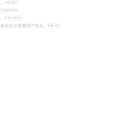
平。
。
升。
隐私和企业数据资产安全。
银河线路检测中心控股
6163银河线路检测中心信息
银河线路检测中心问学
6163银河线路检测中心鲲泰
银河线路检测中心云科
6163银河线路检测中心商桥
山石网科
GoPomelo