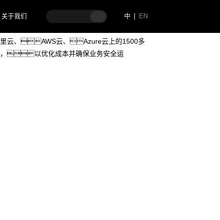
关于我们
中
EN
司，拥有广泛的业务需求和大量的云上资
云、AWS云、Azure云上的1500多
，以优化成本并确保业务安全运