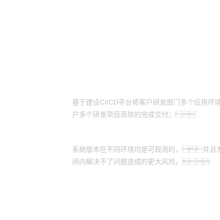
客户价值
业务持续、快速的高质量发布
基于建设CI/CD平台将客户研发部门多个应用环
户多个研发项目高效的完成交付；
业务版本发布可控、可观测
系统版本在不同环境均是可观测的，并且
间内解决不了问题造成的更大风险。