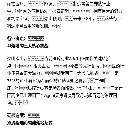
而在医疗、能源、制造等第二梯队行业
中，AI的应用仍处于探索初期，但拥有巨大的潜力
和场景空间。梁山预测，未来2~3年，这些行业
将迎来AI应用的爆发期。
行业痛点：
AI落地的三大核心挑战
梁山指出，当前医药行业AI应用正面临关键转折
点：“相比金融、零售等先行领域，医药行
业虽具备更大潜力，却受困于三大核心挑战：一是
75%的企业陷入‘为AI而AI’的价值认知迷雾；二是临
床、质控等零容错场景面临数据信任危机；三是跨
国药企已出现因百个Agent无序调度导致月耗超百万的治理困
境。”
硬核方案：
双流程理论构建落地范式