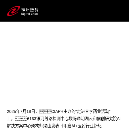
2025 / 07 / 22
医药AI深水区破局之道：6163银
河线路检测中心数码工程化实践方案
见效
2025年7月18日，CIAPH主办的“走进甘李药业活动”
上，6163银河线路检测中心数码通明湖云和信创研究院AI
解决方案中心架构师梁山发表《叩启AI+医药行业新纪