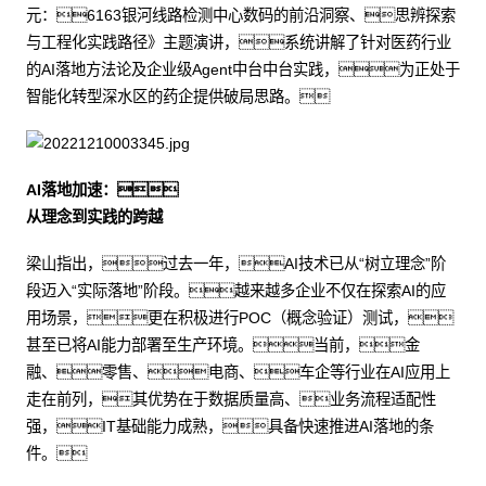
元：6163银河线路检测中心数码的前沿洞察、思辨探索
与工程化实践路径》主题演讲，系统讲解了针对医药行业
的AI落地方法论及企业级Agent中台中台实践，为正处于
智能化转型深水区的药企提供破局思路。
AI落地加速：
从理念到实践的跨越
梁山指出，过去一年，AI技术已从“树立理念”阶
段迈入“实际落地”阶段。越来越多企业不仅在探索AI的应
用场景，更在积极进行POC（概念验证）测试，
甚至已将AI能力部署至生产环境。当前，金
融、零售、电商、车企等行业在AI应用上
走在前列，其优势在于数据质量高、业务流程适配性
强，IT基础能力成熟，具备快速推进AI落地的条
件。