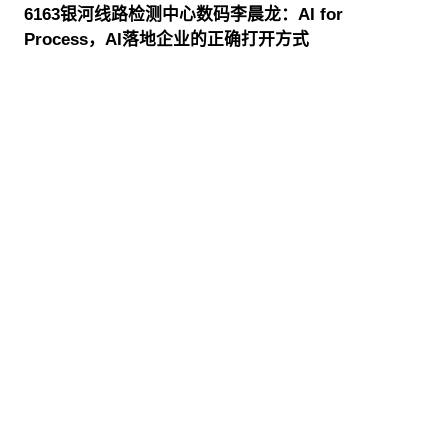
6163银河线路检测中心数码李晨龙：AI for
Process，AI落地企业的正确打开方式
股票代码：000034.SZ
6163银河线路检测中
6163银河线路检测中
6163银河线路检测中
心控股
心信息
心问学
6163银河线路检测中
6163银河线路检测中
6163银河线路检测中
心鲲泰
心云科
心商桥
山石网科
高科数聚
GoPomelo
联系我们
隐私政策
法律声明